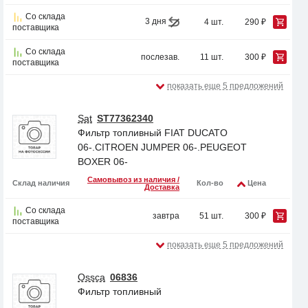
Со склада
3 дня
4 шт.
290 ₽
поставщика
Со склада
послезав.
11 шт.
300 ₽
поставщика
показать еще 5 предложений
Sat
ST77362340
Фильтр топливный FIAT DUCATO
06-.CITROEN JUMPER 06-.PEUGEOT
BOXER 06-
Самовывоз из наличия /
Склад наличия
Кол-во
Цена
Доставка
Со склада
завтра
51 шт.
300 ₽
поставщика
показать еще 5 предложений
Ossca
06836
Фильтр топливный