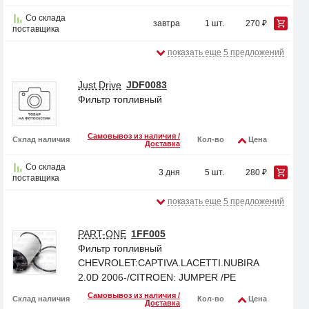
Со склада
завтра
1 шт.
270 ₽
поставщика
показать еще 5 предложений
Just Drive
JDF0083
Фильтр топливный
Самовывоз из наличия /
Склад наличия
Кол-во
Цена
Доставка
Со склада
3 дня
5 шт.
280 ₽
поставщика
показать еще 5 предложений
PART-ONE
1FF005
Фильтр топливный
CHEVROLET:CAPTIVA.LACETTI.NUBIRA
2.0D 2006-/CITROEN: JUMPER /PE
Самовывоз из наличия /
Склад наличия
Кол-во
Цена
Доставка