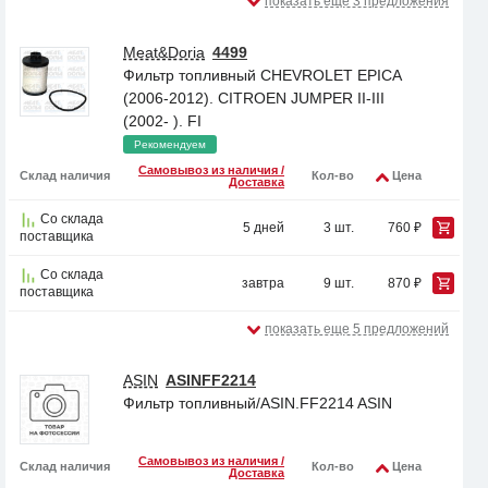
показать еще 3 предложения
Meat&Doria
4499
Фильтр топливный CHEVROLET EPICA
(2006-2012). CITROEN JUMPER II-III
(2002- ). FI
Рекомендуем
Самовывоз из наличия /
Склад наличия
Кол-во
Цена
Доставка
Со склада
5 дней
3 шт.
760 ₽
поставщика
Со склада
завтра
9 шт.
870 ₽
поставщика
показать еще 5 предложений
ASIN
ASINFF2214
Фильтр топливный/ASIN.FF2214 ASIN
Самовывоз из наличия /
Склад наличия
Кол-во
Цена
Доставка