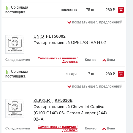
Со склада
послезав.
75 шт.
280 ₽
поставщика
показать еще 5 предложений
UNIO
FLT50002
Фильтр топливный OPEL ASTRA H 02-
Самовывоз из наличия /
Склад наличия
Кол-во
Цена
Доставка
Со склада
завтра
7 шт.
280 ₽
поставщика
показать еще 5 предложений
ZEKKERT
KF5010E
Фильтр топливный Chevrolet Captiva
(C100 C140) 06- Citroen Jumper (244)
02- A
Самовывоз из наличия /
Склад наличия
Кол-во
Цена
Доставка