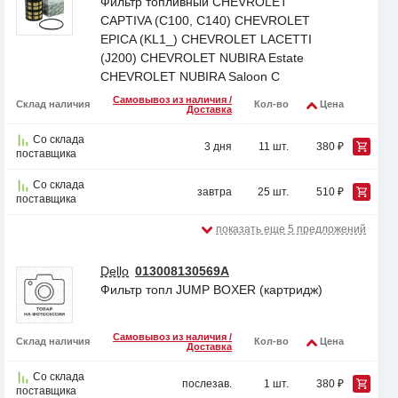
Фильтр топливный CHEVROLET
CAPTIVA (C100, C140) CHEVROLET
EPICA (KL1_) CHEVROLET LACETTI
(J200) CHEVROLET NUBIRA Estate
CHEVROLET NUBIRA Saloon C
Самовывоз из наличия /
Склад наличия
Кол-во
Цена
Доставка
Со склада
3 дня
11 шт.
380 ₽
поставщика
Со склада
завтра
25 шт.
510 ₽
поставщика
показать еще 5 предложений
Dello
013008130569A
Фильтр топл JUMP BOXER (картридж)
Самовывоз из наличия /
Склад наличия
Кол-во
Цена
Доставка
Со склада
послезав.
1 шт.
380 ₽
поставщика