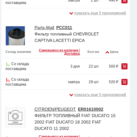
завтра
2 шт.
490 ₽
поставщика
показать еще 5 предложений
Parts-Mall
PCC011
Фильтр топливный CHEVROLET
CAPTIVA LACETTI EPICA
Самовывоз из наличия /
Склад наличия
Кол-во
Цена
Доставка
Со склада
3 дня
22 шт.
500 ₽
поставщика
Со склада
завтра
29 шт.
520 ₽
поставщика
показать еще 5 предложений
CITROEN/PEUGEOT
ER01610002
ФИЛЬТР ТОПЛИВНЫЙ FIAT DUCATO 15
2002 FIAT DUCATO 18 2002 FIAT
DUCATO 11 2002
Самовывоз из наличия /