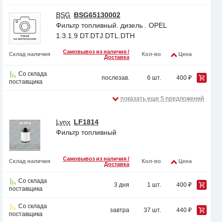
BSG
BSG65130002
Фильтр топливный. дизель . OPEL
1.3.1.9 DT.DTJ.DTL.DTH
Самовывоз из наличия /
Склад наличия
Кол-во
Цена
Доставка
Со склада
послезав.
6 шт.
400 ₽
поставщика
показать еще 5 предложений
Lynx
LF1814
Фильтр топливный
Самовывоз из наличия /
Склад наличия
Кол-во
Цена
Доставка
Со склада
3 дня
1 шт.
400 ₽
поставщика
Со склада
завтра
37 шт.
440 ₽
поставщика