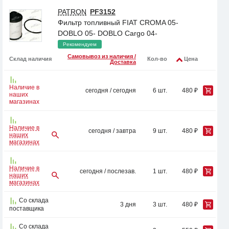
PATRON
PF3152
Фильтр топливный FIAT CROMA 05-
DOBLO 05- DOBLO Cargo 04-
Рекомендуем
Самовывоз из наличия /
Склад наличия
Кол-во
Цена
Доставка
Наличие в
сегодня / сегодня
6 шт.
480 ₽
наших
магазинах
Наличие в
сегодня / завтра
9 шт.
480 ₽
наших
магазинах
Наличие в
сегодня / послезав.
1 шт.
480 ₽
наших
магазинах
Со склада
3 дня
3 шт.
480 ₽
поставщика
Со склада