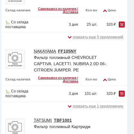
Самовывоз из наличия /
Склад наличия
Кол-во
Цена
Доставка
Со склада
3 дня
25 шт.
320 ₽
поставщика
показать еще 5 предложений
NAKAYAMA
FF105NY
Фильтр топливный CHEVROLET
CAPTIVA. LACETTI. NUBIRA 2.0D 06-.
CITROEN JUMPER. PE
Самовывоз из наличия /
Склад наличия
Кол-во
Цена
Доставка
Со склада
3 дня
101 шт.
320 ₽
поставщика
показать еще 1 предложение
TATSUMI
TBF1001
Фильтр топливный Картридж