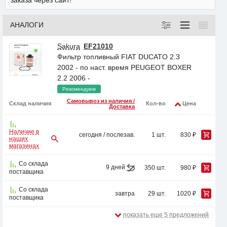
заказа через сайт!
АНАЛОГИ
Sakura
EF21010
Фильтр топливный FIAT DUCATO 2.3
2002 - по наст. время PEUGEOT BOXER
2.2 2006 -
Рекомендуем
Самовывоз из наличия /
Склад наличия
Кол-во
Цена
Доставка
Наличие в
сегодня / послезав.
1 шт.
830 ₽
наших
магазинах
Со склада
9 дней
350 шт.
980 ₽
поставщика
Со склада
завтра
29 шт.
1020 ₽
поставщика
показать еще 5 предложений