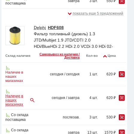
завтра
3 шт.
550 ₽
поставщика
показать еще 5 предложений
Delphi
HDF608
Фильтр топливный (дизель) 1.3
JTD/Multijet 1.9 JTD/CDTI 2.0
HDi/BlueHDi 2.2 HDi 2.0 VCDi 3.0 HDi 02-
Самовывоз из наличия /
Склад наличия
Кол-во
Цена
Доставка
Наличие в
сегодня / сегодня
1 шт.
620 ₽
наших
магазинах
Наличие в
сегодня / завтра
4 шт.
620 ₽
наших
магазинах
Со склада
послезав.
3 шт.
530 ₽
поставщика
Со склада
завтра
13 шт.
1570 ₽