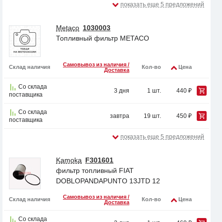
показать еще 5 предложений
Metaco
1030003
Топливный фильтр METACO
Самовывоз из наличия /
Склад наличия
Кол-во
Цена
Доставка
Со склада
3 дня
1 шт.
440 ₽
поставщика
Со склада
завтра
19 шт.
450 ₽
поставщика
показать еще 5 предложений
Kamoka
F301601
фильтр топливный FIAT
DOBLOPANDAPUNTO 13JTD 12
Самовывоз из наличия /
Склад наличия
Кол-во
Цена
Доставка
Со склада