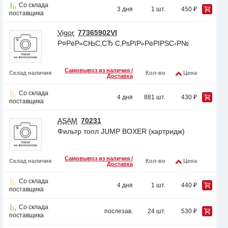
Со склада
3 дня
1 шт.
450 ₽
поставщика
Vigor
77365902VI
Р¤РёР»СЊС‚СЂ С‚РѕРїР»РёРІРЅС‹Р№
Самовывоз из наличия /
Склад наличия
Кол-во
Цена
Доставка
Со склада
4 дня
881 шт.
430 ₽
поставщика
ASAM
70231
Фильтр топл JUMP BOXER (картридж)
Самовывоз из наличия /
Склад наличия
Кол-во
Цена
Доставка
Со склада
4 дня
1 шт.
440 ₽
поставщика
Со склада
послезав.
24 шт.
530 ₽
поставщика