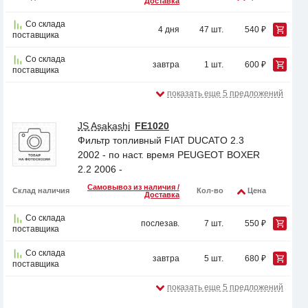
Доставка
Со склада
4 дня
47 шт.
540 ₽
поставщика
Со склада
завтра
1 шт.
600 ₽
поставщика
показать еще 5 предложений
JS Asakashi
FE1020
Фильтр топливный FIAT DUCATO 2.3
2002 - по наст. время PEUGEOT BOXER
2.2 2006 -
Самовывоз из наличия /
Склад наличия
Кол-во
Цена
Доставка
Со склада
послезав.
7 шт.
550 ₽
поставщика
Со склада
завтра
5 шт.
680 ₽
поставщика
показать еще 5 предложений