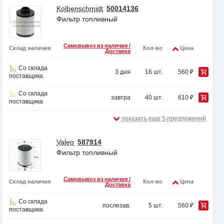
Kolbenschmidt
50014136
Фильтр топливный
Самовывоз из наличия /
Склад наличия
Кол-во
Цена
Доставка
Со склада
3 дня
16 шт.
560 ₽
поставщика
Со склада
завтра
40 шт.
610 ₽
поставщика
показать еще 5 предложений
Valeo
587914
Фильтр топливный
Самовывоз из наличия /
Склад наличия
Кол-во
Цена
Доставка
Со склада
послезав.
5 шт.
560 ₽
поставщика