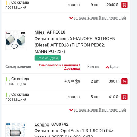
Со склада
завтра
9 шт.
2040 ₽
поставщика
показать еще 5 предложений
Miles
AFFE018
Фильтр топливный FIAT/OPEL/CITROEN
(Diesel) AFFE018 (FILTRON PE982.
MANN PU723x)
Рекомендуем
Самовывоз из наличия /
Склад наличия
Кол-во
Цена
Доставка
Со склада
4 дня
2 шт.
390 ₽
поставщика
Со склада
завтра
5 шт.
410 ₽
поставщика
показать еще 5 предложений
Longho
8780742
Фильтр топл Opel Astra 1 3 1 9CDTi 04>