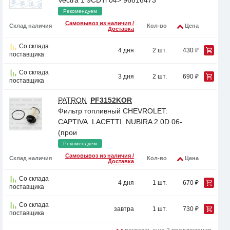
Vectra 1 9CDTi 04> 96816473
Рекомендуем
Самовывоз из наличия /
Склад наличия
Кол-во
Цена
Доставка
Со склада
4 дня
2 шт.
430 ₽
поставщика
Со склада
3 дня
2 шт.
690 ₽
поставщика
PATRON
PF3152KOR
Фильтр топливный CHEVROLET:
CAPTIVA. LACETTI. NUBIRA 2.0D 06-
(прои
Рекомендуем
Самовывоз из наличия /
Склад наличия
Кол-во
Цена
Доставка
Со склада
4 дня
1 шт.
670 ₽
поставщика
Со склада
завтра
1 шт.
730 ₽
поставщика