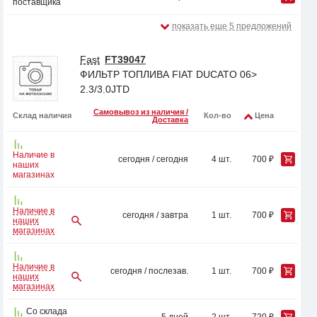
поставщика
показать еще 5 предложений
Fast
FT39047
ФИЛЬТР ТОПЛИВА FIAT DUCATO 06>
2.3/3.0JTD
Самовывоз из наличия /
Склад наличия
Кол-во
Цена
Доставка
Наличие в
сегодня / сегодня
4 шт.
700 ₽
наших
магазинах
Наличие в
сегодня / завтра
1 шт.
700 ₽
наших
магазинах
Наличие в
сегодня / послезав.
1 шт.
700 ₽
наших
магазинах
Со склада