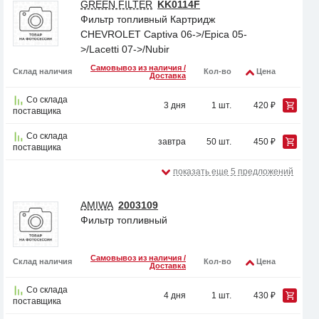
GREEN FILTER
KK0114F
Фильтр топливный Картридж
CHEVROLET Captiva 06->/Epica 05-
>/Lacetti 07->/Nubir
Самовывоз из наличия /
Склад наличия
Кол-во
Цена
Доставка
Со склада
3 дня
1 шт.
420 ₽
поставщика
Со склада
завтра
50 шт.
450 ₽
поставщика
показать еще 5 предложений
AMIWA
2003109
Фильтр топливный
Самовывоз из наличия /
Склад наличия
Кол-во
Цена
Доставка
Со склада
4 дня
1 шт.
430 ₽
поставщика