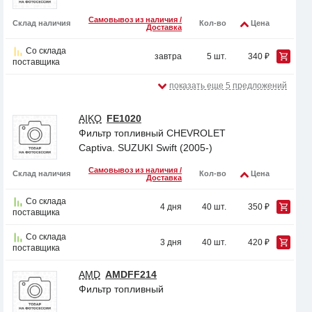
Самовывоз из наличия /
Склад наличия
Кол-во
Цена
Доставка
Со склада
завтра
5 шт.
340 ₽
поставщика
показать еще 5 предложений
AIKO
FE1020
Фильтр топливный CHEVROLET
Captiva. SUZUKI Swift (2005-)
Самовывоз из наличия /
Склад наличия
Кол-во
Цена
Доставка
Со склада
4 дня
40 шт.
350 ₽
поставщика
Со склада
3 дня
40 шт.
420 ₽
поставщика
AMD
AMDFF214
Фильтр топливный