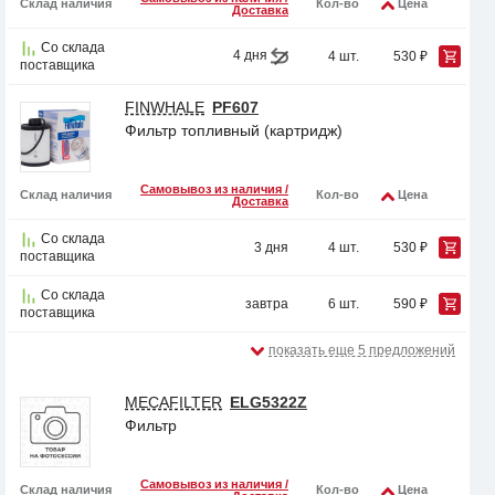
Склад наличия
Кол-во
Цена
Доставка
Со склада
4 дня
4 шт.
530 ₽
поставщика
FINWHALE
PF607
Фильтр топливный (картридж)
Самовывоз из наличия /
Склад наличия
Кол-во
Цена
Доставка
Со склада
3 дня
4 шт.
530 ₽
поставщика
Со склада
завтра
6 шт.
590 ₽
поставщика
показать еще 5 предложений
MECAFILTER
ELG5322Z
Фильтр
Самовывоз из наличия /
Склад наличия
Кол-во
Цена