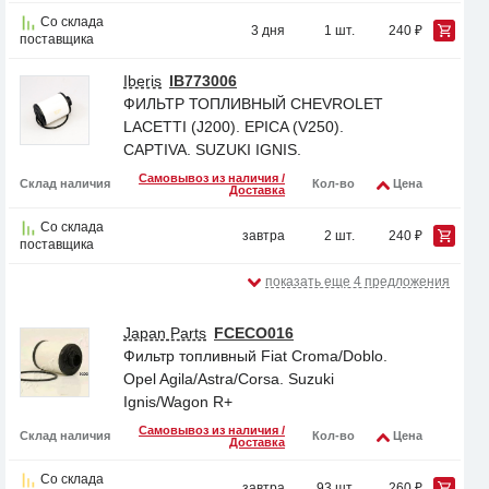
Со склада
3 дня
1 шт.
240 ₽
поставщика
Iberis
IB773006
ФИЛЬТР ТОПЛИВНЫЙ CHEVROLET
LACETTI (J200). EPICA (V250).
CAPTIVA. SUZUKI IGNIS.
Самовывоз из наличия /
Склад наличия
Кол-во
Цена
Доставка
Со склада
завтра
2 шт.
240 ₽
поставщика
показать еще 4 предложения
Japan Parts
FCECO016
Фильтр топливный Fiat Croma/Doblo.
Opel Agila/Astra/Corsa. Suzuki
Ignis/Wagon R+
Самовывоз из наличия /
Склад наличия
Кол-во
Цена
Доставка
Со склада
завтра
93 шт.
260 ₽