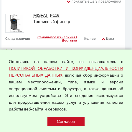
показать еще 3 предложения
MISFAT
F116
Топливный фильтр
Самовывоз из наличия /
Склад наличия
Кол-во
Цена
Доставка
Со склада
3 дня
10 шт.
580 ₽
поставщика
Оставаясь на нашем сайте, вы соглашаетесь с
Со склада
3 дня
10 шт.
640 ₽
ПОЛИТИКОЙ ОБРАБОТКИ И КОНФИДЕНЦИАЛЬНОСТИ
поставщика
ПЕРСОНАЛЬНЫХ ДАННЫХ
, включая сбор информации о
показать еще 1 предложение
вашем местоположении, типе, языке и версии
операционной системы и браузера, а также данных об
Stellox
2100477SX
используемом устройстве. Эти сведения используются
Топливный фильтр
для предоставления наших услуг и улучшения качества
работы веб-сайта и сервисов.
Самовывоз из наличия /
Склад наличия
Кол-во
Цена
Доставка
Со склада
завтра
23 шт.
600 ₽