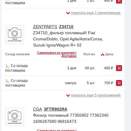
3 дня
1 шт.
460 ₽
поставщика
показать еще 1 предложение
ZENTPARTS
Z34710
Z34710_фильтр топливный! Fiat
Croma/Doblo, Opel Agila/Astra/Corsa,
Suzuki Ignis/Wagon R+ 02
Самовывоз из наличия /
Склад наличия
Кол-во
Цена
Доставка
Со склада
3 дня
49 шт.
460 ₽
поставщика
Со склада
завтра
5 шт.
700 ₽
поставщика
показать еще 5 предложений
CGA
3FTR902RA
Фильтр топливный 77365902 77362340
1606267680 96816473
Самовывоз из наличия /