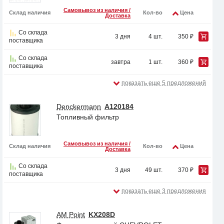
Самовывоз из наличия /
Склад наличия
Кол-во
Цена
Доставка
Со склада
3 дня
4 шт.
350 ₽
поставщика
Со склада
завтра
1 шт.
360 ₽
поставщика
показать еще 5 предложений
Denckermann
A120184
Топливный фильтр
Самовывоз из наличия /
Склад наличия
Кол-во
Цена
Доставка
Со склада
3 дня
49 шт.
370 ₽
поставщика
показать еще 3 предложения
AM Point
KX208D