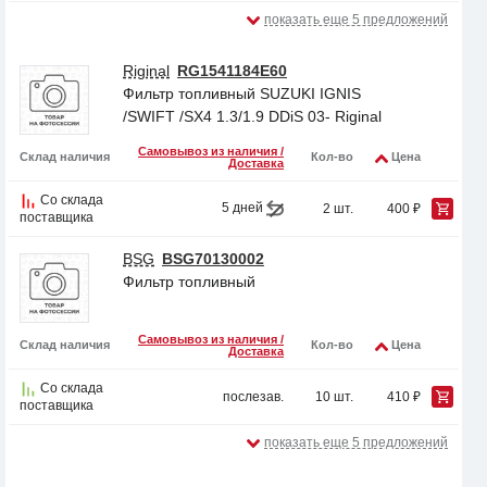
показать еще 5 предложений
Riginal
RG1541184E60
Фильтр топливный SUZUKI IGNIS
/SWIFT /SX4 1.3/1.9 DDiS 03- Riginal
Самовывоз из наличия /
Склад наличия
Кол-во
Цена
Доставка
Со склада
5 дней
2 шт.
400 ₽
поставщика
BSG
BSG70130002
Фильтр топливный
Самовывоз из наличия /
Склад наличия
Кол-во
Цена
Доставка
Со склада
послезав.
10 шт.
410 ₽
поставщика
показать еще 5 предложений