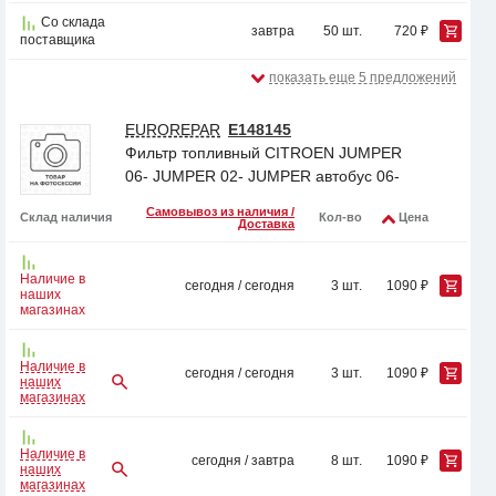
Со склада
завтра
50 шт.
720 ₽
поставщика
показать еще 5 предложений
EUROREPAR
E148145
Фильтр топливный CITROEN JUMPER
06- JUMPER 02- JUMPER автобус 06-
Самовывоз из наличия /
Склад наличия
Кол-во
Цена
Доставка
Наличие в
сегодня / сегодня
3 шт.
1090 ₽
наших
магазинах
Наличие в
сегодня / сегодня
3 шт.
1090 ₽
наших
магазинах
Наличие в
сегодня / завтра
8 шт.
1090 ₽
наших
магазинах