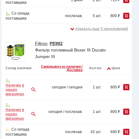
5 дней
2 шт.
720 ₽
поставщика
Со склада
послезав.
5 шт.
800 ₽
поставщика
показать еще 5 предложений
Filtron
PE982
Фильтр топливный Boxer III Ducato
Jumper III
Самовывоз из наличия /
Склад наличия
Кол-во
Цена
Доставка
Наличие в
сегодня / сегодня
1 шт.
800 ₽
наших
магазинах
Наличие в
сегодня / послезав.
1 шт.
800 ₽
наших
магазинах
Со склада
послезав.
42 шт.
690 ₽
поставщика