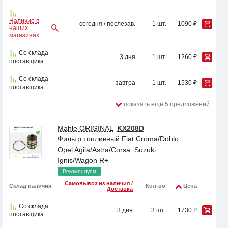
Наличие в
сегодня / послезав.
1 шт.
1090 ₽
наших
магазинах
Со склада
3 дня
1 шт.
1260 ₽
поставщика
Со склада
завтра
1 шт.
1530 ₽
поставщика
показать еще 5 предложений
Mahle ORIGINAL
KX208D
Фильтр топливный Fiat Croma/Doblo.
Opel Agila/Astra/Corsa. Suzuki
Ignis/Wagon R+
Рекомендуем
Самовывоз из наличия /
Склад наличия
Кол-во
Цена
Доставка
Со склада
3 дня
3 шт.
1730 ₽
поставщика