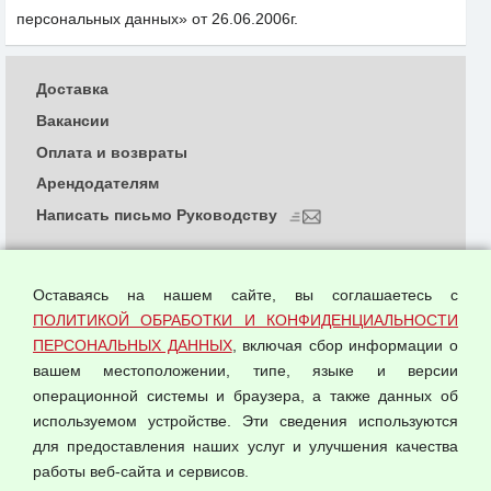
персональных данных» от 26.06.2006г.
Доставка
Вакансии
Оплата и возвраты
Арендодателям
Написать письмо Руководству
О компании
Политика обработки и конфиденциальности
Оставаясь на нашем сайте, вы соглашаетесь с
персональных данных
ПОЛИТИКОЙ ОБРАБОТКИ И КОНФИДЕНЦИАЛЬНОСТИ
ПЕРСОНАЛЬНЫХ ДАННЫХ
, включая сбор информации о
Согласием на обработку персональных данных
вашем местоположении, типе, языке и версии
Оферта оптовой купли-продажи
операционной системы и браузера, а также данных об
Публичная оферта
используемом устройстве. Эти сведения используются
для предоставления наших услуг и улучшения качества
© 2026 ООО "Феникс"
работы веб-сайта и сервисов.
Все права защищены.